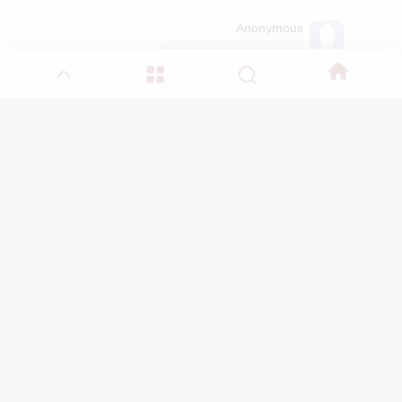
Anonymous
ايوه , ان شاء الله حنترجمه
Anonymous
يعطيكم العافيه مرررره شكررا 
أترك ردا