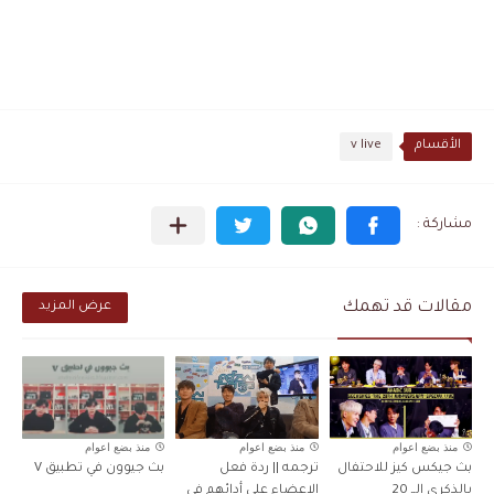
الأقسام
v live
مقالات قد تهمك
عرض المزيد
منذ بضع اعوام
منذ بضع اعوام
منذ بضع اعوام
بث جيكس كيز للاحتفال
ترجمه || ردة فعل
بث جيوون في تطبيق V
بالذكرى الــ 20
الاعضاء على أدائهم في