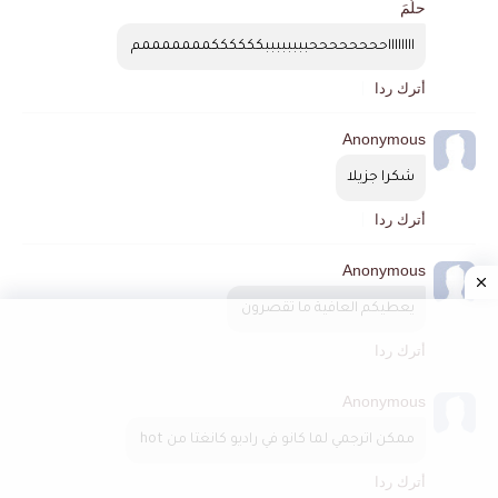
حلُمَ
ااااااااححححححححببببببببككككككمممممممم 
أترك ردا
Anonymous
شكرا جزيلا
أترك ردا
Anonymous
يعطيكم العافية ما تقصرون 
أترك ردا
Anonymous
ممكن اترجمي لما كانو في راديو كانغتا من hot 
أترك ردا