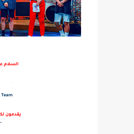
السلام عل
linus Team
s Team
يقدمون لكم الحلق
Unexpected Q"