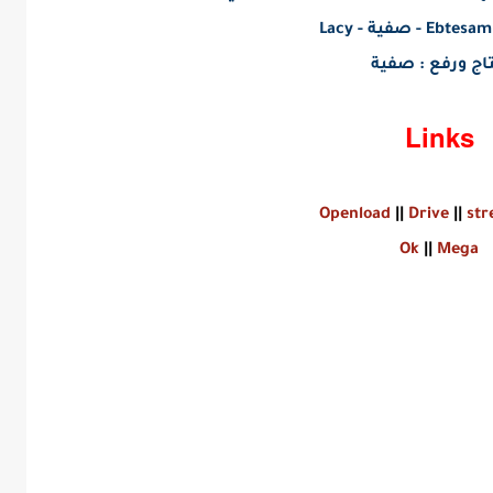
Ebtesam - صفية - Lacy
تاج ورفع :
صفية
Links
Openload
||
Drive
||
st
Ok
||
Mega