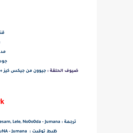
قنا
ر
مدة ا
جودة 
ضيوف الحلقة :
جيوون من جيكس كيز + 
k
ترجمة :
Hidan - Ebtesam, Lele, No0o0da - Jumana - روهيف -منيره ,
ظبط توقيت :
Ebtesam, Lele, No0o0da - GyuNA - Jumana - صفية - Lele