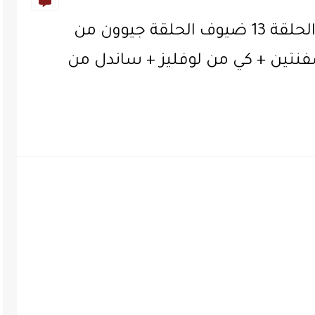
مترجم || برنامج Unexpected Q الحلقة 13 ضيوف الحلقة جيوون من
تين + كي من لوفليز + ساندل من