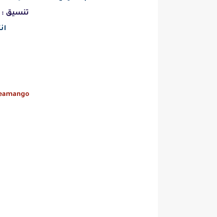
تنسيق :
ان
reamango