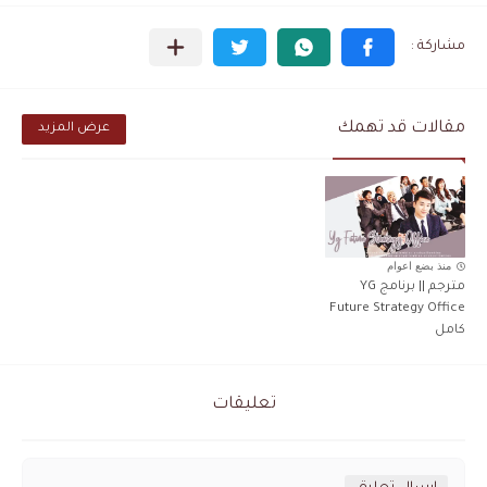
مقالات قد تهمك
عرض المزيد
منذ بضع اعوام
مترجم || برنامج YG
Future Strategy Office
كامل
تعليقات