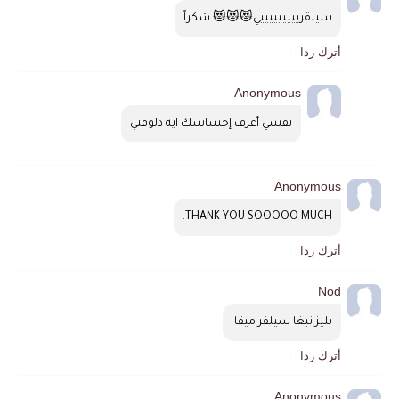
سينقريييييييييي😻😻😻 شكراً
أترك ردا
Anonymous
نفسي أعرف إحساسك ايه دلوقتي
Anonymous
THANK YOU SOOOOO MUCH.
أترك ردا
Nod
بليز نبغا سيلفر ميقا 
أترك ردا
Anonymous