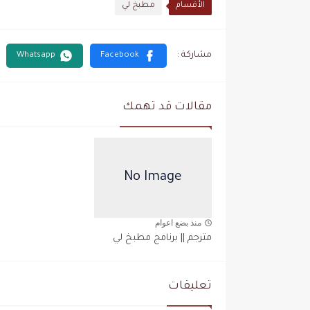
الأقسام
مطبخ لي
مقالات قد تهمك
منذ بضع اعوام
مطبخ لي
مترجم || برنامج مطبخ لي
تعليقات