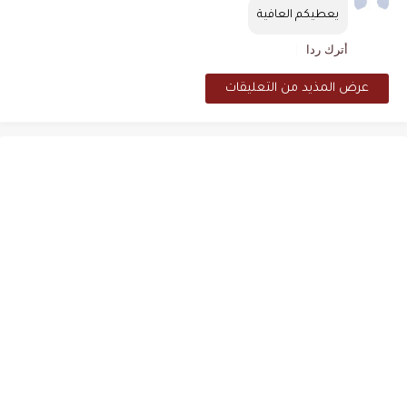
يعطيكم العافية
أترك ردا
عرض المذيد من التعليقات