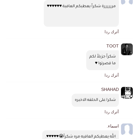
مررررررة شكراً يعطيكم العافية ♥️♥️♥️♥️♥️♥️
أترك ردا
TOOT
شكراً جزيلاً لكم
ما قصرتوا ♥️
أترك ردا
SHAHAD
شكرا على الحلقه الاخيره
أترك ردا
اسماء.
الله يعطيكم العافيه مره شكراً😭♥️♥️♥️♥️♥️.