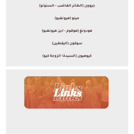
جيوون (الطائر الغاضب - السنونو)
مينو (هيونغبو)
هودونغ (هوقوم - ابن هيونغبو)
سوقون (اليقطين)
كيوهيون (السيدة\ الزوجة كيو)