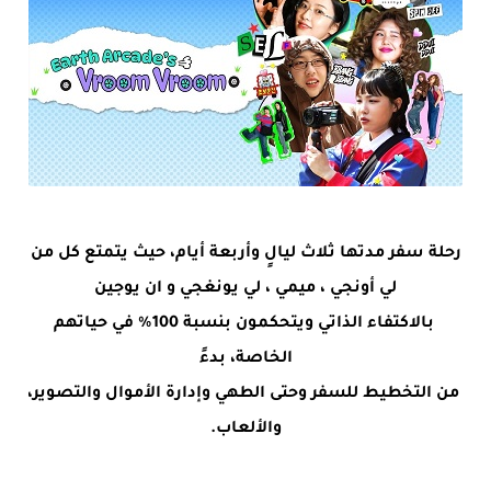
رحلة سفر مدتها ثلاث ليالٍ وأربعة أيام، حيث يتمتع كل من
لي أونجي ، ميمي ، لي يونغجي و ان يوجين
بالاكتفاء الذاتي ويتحكمون بنسبة 100% في حياتهم
الخاصة، بدءً
من التخطيط للسفر وحتى الطهي وإدارة الأموال والتصوير،
والألعاب.