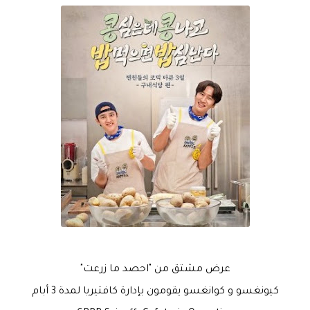
عرض مشتق من "احصد ما زرعت"
كيونغسو و كوانغسو يقومون بإدارة كافتيريا لمدة 3 أبام