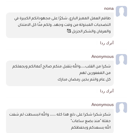
nona
طاقم العمل المميز البارع، شكرًا على مجهوداتكم الكبيرة في 
التضحيات المبذولة من وقت وجهد، ولكم منّا كل الامتنان 
والعرفان والشكر الجزيل 🥰
أترك ردا
Anonymous
شكرا من القلب،،،،والله يتقبل منكم صالح أعمالكم ويجعلكم 
من المغفورين لهم 
كل عام وانتم بخير، رمضان مبارك 
أترك ردا
Anonymous
شكر شكرا شكرا على دلع هذا كله ،،،،، والله انبسطت لم شفت 
جملة "منذ بضع ساعات"
الله يسعدكم ويحفظكم 