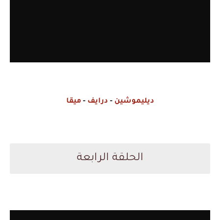
ديليموشين
-
درايف
-
ميقا
الحلقة الرابعة