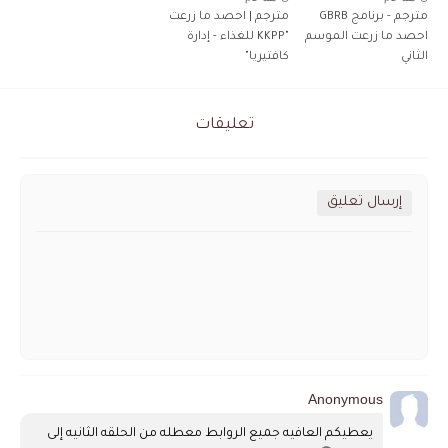
مترجم - برنامج GBRB
مترجم | احصد ما زرعت
احصد ما زرعت الموسم
"KKPP للغذاء - إدارة
الثاني
كافتيريا"
تعليقات
إرسال تعليق
Anonymous
يعطيكم العافيه جميع الروابط معطله من الحلقه الثانيه إلى 