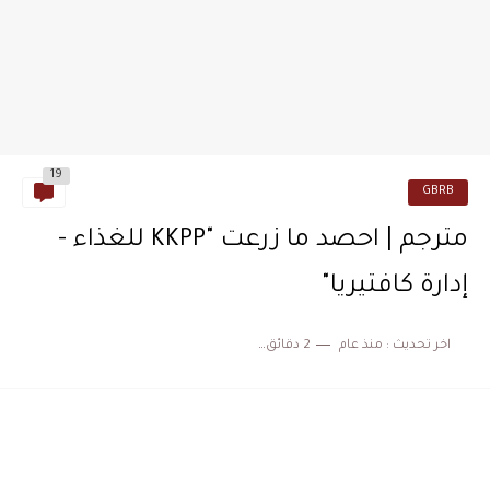
19
GBRB
مترجم | احصد ما زرعت "KKPP للغذاء -
إدارة كافتيريا"
اخر تحديث :
منذ عام
2 دقائق للقراءة