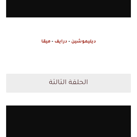
ديليموشين
-
درايف
-
ميقا
الحلقة الثالثة