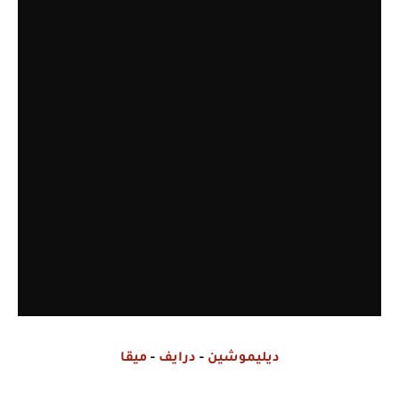
ديليموشين
-
درايف
-
ميقا