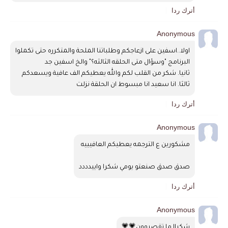
أترك ردا
Anonymous
اولا..اسفين على ازعاجكم وطلباتنا الملحة والمتكرره حتى تكملوا 
البرنامج "وسؤال متى الحلقه الثالثه؟" والخ اسفين جد 
ثانيا. شكر من القلب لكم والله يعطيكم الف عافية ويسعدكم 
ثالثا. انا سعيد انا مبسوط ان الحلقة نزلت 
أترك ردا
Anonymous
مشكورين ع الترجمه يعطيكم العافيييه 
صدق صدق صنعتو يومي شكرا واييدددد
أترك ردا
Anonymous
شكراا ما تقصروون💗💗