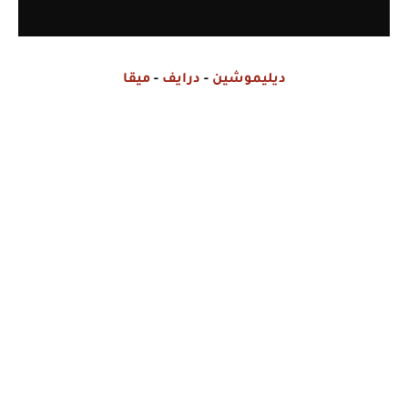
ديليموشين
-
درايف
-
ميقا