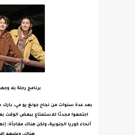
برنامج رحلة بلا وجهة / ned trip: limited edition
بعد عدة سنوات من نجاح جونغ يو مي، بارك
اجتمعوا مجددًا للاستمتاع ببعض الوقت بعي
أنحاء كوريا الجنوبية، ولكن هناك مفاجأة: إ
هناك، وعليهم الا